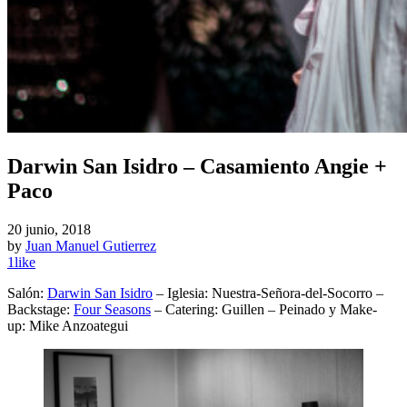
Darwin San Isidro – Casamiento Angie +
Paco
20 junio, 2018
by
Juan Manuel Gutierrez
1
like
Salón:
Darwin San Isidro
– Iglesia: Nuestra-Señora-del-Socorro –
Backstage:
Four Seasons
– Catering: Guillen – Peinado y Make-
up: Mike Anzoategui