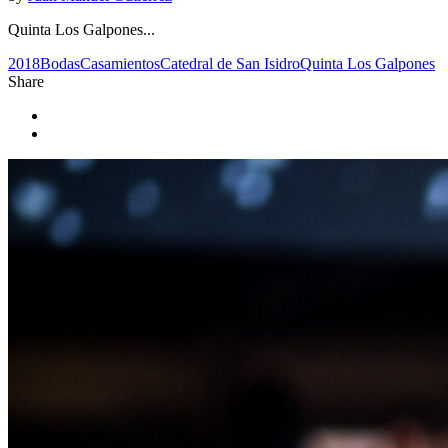
Quinta Los Galpones...
2018
Bodas
Casamientos
Catedral de San Isidro
Quinta Los Galpones
Share