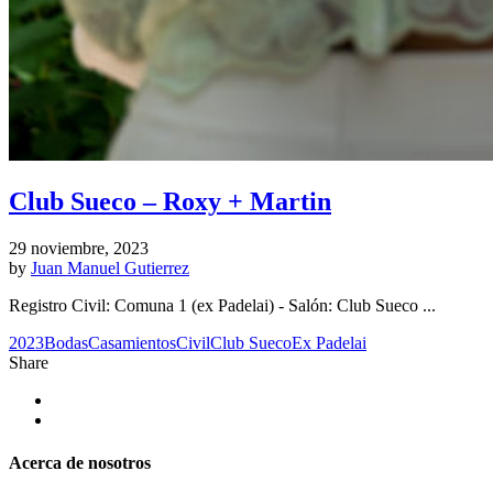
Club Sueco – Roxy + Martin
29 noviembre, 2023
by
Juan Manuel Gutierrez
Registro Civil: Comuna 1 (ex Padelai) - Salón: Club Sueco ...
2023
Bodas
Casamientos
Civil
Club Sueco
Ex Padelai
Share
Acerca de nosotros