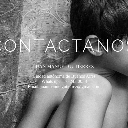
CONTACTANO
JUAN MANUEL GUTIERREZ
Ciudad autónoma de Buenos Aires
Whats up: 11 6 243 0033
Email: juanmanuelgutierrez@gmail.com