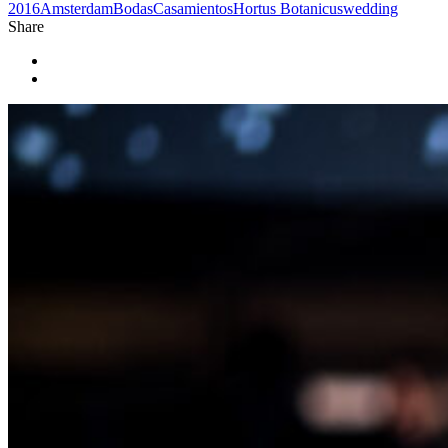
2016
Amsterdam
Bodas
Casamientos
Hortus Botanicus
wedding
Share