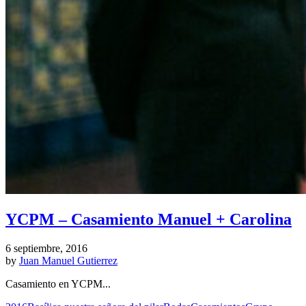
YCPM – Casamiento Manuel + Carolina
6 septiembre, 2016
by
Juan Manuel Gutierrez
Casamiento en YCPM...